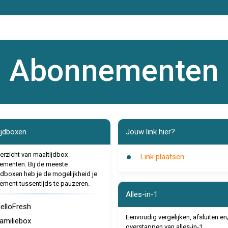
Abonnementen
ijdboxen
Jouw link hier?
erzicht van maaltijdbox
Link plaatsen
menten. Bij de meeste
jdboxen heb je de mogelijkheid je
ment tussentijds te pauzeren.
Alles-in-1
elloFresh
Eenvoudig vergelijken, afsluiten en
amiliebox
overstappen van alles-in-1