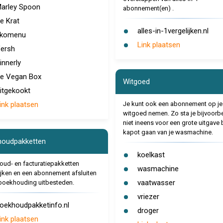
arley Spoon
abonnement(en) .
e Krat
alles-in-1vergelijken.nl
komenu
Link plaatsen
ersh
innerly
e Vegan Box
Witgoed
itgekookt
ink plaatsen
Je kunt ook een abonnement op je
witgoed nemen. Zo sta je bijvoorb
niet ineens voor een grote uitgave b
kapot gaan van je wasmachine.
oudpakketten
koelkast
ud- en facturatiepakketten
wasmachine
ijken en een abonnement afsluiten
vaatwasser
boekhouding uitbesteden.
vriezer
oekhoudpakketinfo.nl
droger
ink plaatsen