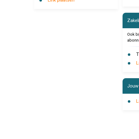
Link plaatsen
Zakeli
Ook bij
abonn
T
L
Jouw 
L