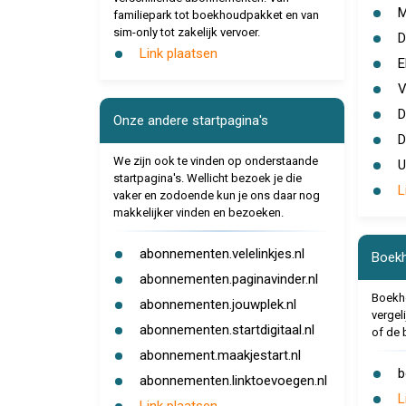
M
familiepark tot boekhoudpakket en van
sim-only tot zakelijk vervoer.
D
Link plaatsen
E
V
D
Onze andere startpagina's
D
We zijn ook te vinden op onderstaande
U
startpagina's. Wellicht bezoek je die
L
vaker en zodoende kun je ons daar nog
makkelijker vinden en bezoeken.
abonnementen.velelinkjes.nl
Boekh
abonnementen.paginavinder.nl
Boekho
abonnementen.jouwplek.nl
vergel
abonnementen.startdigitaal.nl
of de 
abonnement.maakjestart.nl
b
abonnementen.linktoevoegen.nl
L