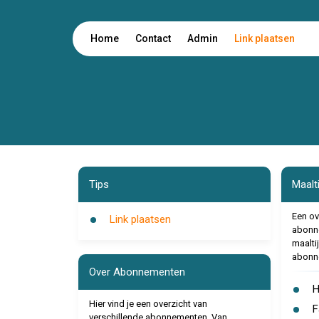
Home
Contact
Admin
Link plaatsen
Tips
Maalt
Een ov
Link plaatsen
abonne
maalti
abonne
Over Abonnementen
H
Hier vind je een overzicht van
F
verschillende abonnementen. Van